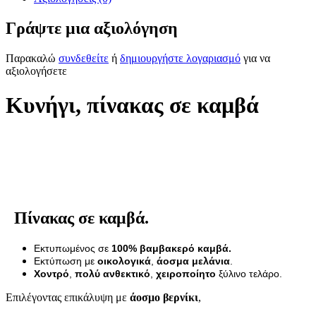
Γράψτε μια αξιολόγηση
Παρακαλώ
συνδεθείτε
ή
δημιουργήστε λογαριασμό
για να
αξιολογήσετε
Κυνήγι, πίνακας σε καμβά
Πίνακας σε καμβά.
Εκτυπωμένος σε
100% βαμβακερό καμβά.
Εκτύπωση με
οικολογικά
,
άοσμα μελάνια
.
Χοντρό
,
πολύ ανθεκτικό
,
χειροποίητο
ξύλινο τελάρο.
Επιλέγοντας επικάλυψη με
άοσμο βερνίκι
,