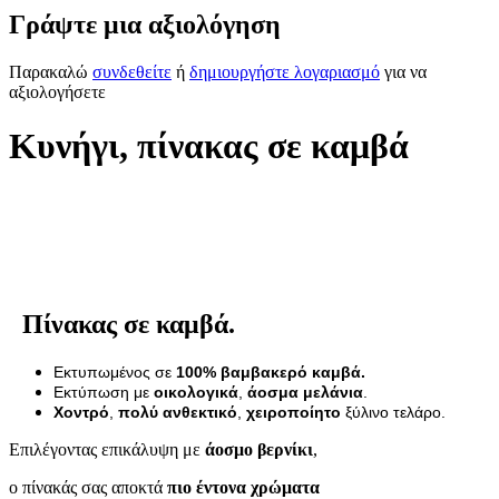
Γράψτε μια αξιολόγηση
Παρακαλώ
συνδεθείτε
ή
δημιουργήστε λογαριασμό
για να
αξιολογήσετε
Κυνήγι, πίνακας σε καμβά
Πίνακας σε καμβά.
Εκτυπωμένος σε
100% βαμβακερό καμβά.
Εκτύπωση με
οικολογικά
,
άοσμα μελάνια
.
Χοντρό
,
πολύ ανθεκτικό
,
χειροποίητο
ξύλινο τελάρο.
Επιλέγοντας επικάλυψη με
άοσμο βερνίκι
,
ο πίνακάς σας αποκτά
πιο έντονα χρώματα