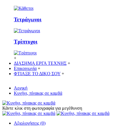
Τετράγωνοι
Τρίπτυχοι
+
ΔΙΑΣΗΜΑ ΕΡΓΑ ΤΕΧΝΗΣ
+
Επικοινωνία
+
ΦΤΙΑΞΕ ΤΟ ΔΙΚO ΣΟΥ
+
Αρχική
Κυνήγι, πίνακας σε καμβά
Κάντε κλικ στη φωτογραφία για μεγέθυνση
Αξιολογήσεις (0)