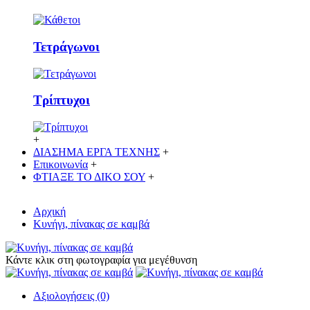
Τετράγωνοι
Τρίπτυχοι
+
ΔΙΑΣΗΜΑ ΕΡΓΑ ΤΕΧΝΗΣ
+
Επικοινωνία
+
ΦΤΙΑΞΕ ΤΟ ΔΙΚO ΣΟΥ
+
Αρχική
Κυνήγι, πίνακας σε καμβά
Κάντε κλικ στη φωτογραφία για μεγέθυνση
Αξιολογήσεις (0)