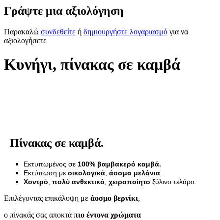
Γράψτε μια αξιολόγηση
Παρακαλώ
συνδεθείτε
ή
δημιουργήστε λογαριασμό
για να
αξιολογήσετε
Κυνήγι, πίνακας σε καμβά
Πίνακας σε καμβά.
Εκτυπωμένος σε
100% βαμβακερό καμβά.
Εκτύπωση με
οικολογικά
,
άοσμα μελάνια
.
Χοντρό
,
πολύ ανθεκτικό
,
χειροποίητο
ξύλινο τελάρο.
Επιλέγοντας επικάλυψη με
άοσμο βερνίκι
,
ο πίνακάς σας αποκτά
πιο έντονα χρώματα