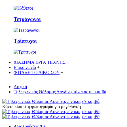
Τετράγωνοι
Τρίπτυχοι
+
ΔΙΑΣΗΜΑ ΕΡΓΑ ΤΕΧΝΗΣ
+
Επικοινωνία
+
ΦΤΙΑΞΕ ΤΟ ΔΙΚO ΣΟΥ
+
Αρχική
Τηλεφωνικός Θάλαμος Λονδίνο, πίνακας σε καμβά
Κάντε κλικ στη φωτογραφία για μεγέθυνση
Αξιολογήσεις (0)