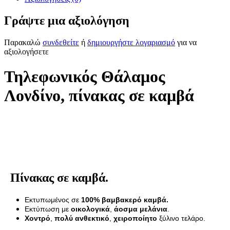
Γράψτε μια αξιολόγηση
Παρακαλώ
συνδεθείτε
ή
δημιουργήστε λογαριασμό
για να
αξιολογήσετε
Τηλεφωνικός Θάλαμος
Λονδίνο, πίνακας σε καμβά
Πίνακας σε καμβά.
Εκτυπωμένος σε
100% βαμβακερό καμβά.
Εκτύπωση με
οικολογικά
,
άοσμα μελάνια
.
Χοντρό
,
πολύ ανθεκτικό
,
χειροποίητο
ξύλινο τελάρο.