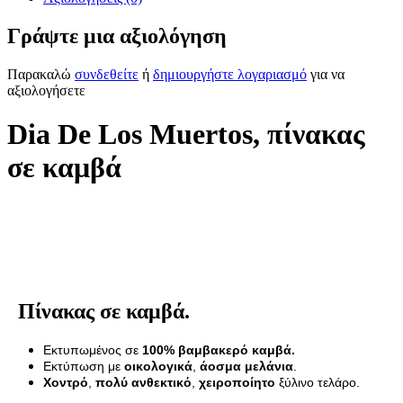
Γράψτε μια αξιολόγηση
Παρακαλώ
συνδεθείτε
ή
δημιουργήστε λογαριασμό
για να
αξιολογήσετε
Dia De Los Muertos, πίνακας
σε καμβά
Πίνακας σε καμβά.
Εκτυπωμένος σε
100% βαμβακερό καμβά.
Εκτύπωση με
οικολογικά
,
άοσμα μελάνια
.
Χοντρό
,
πολύ ανθεκτικό
,
χειροποίητο
ξύλινο τελάρο.