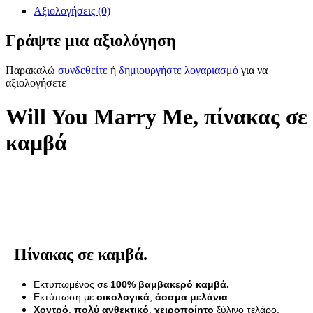
Αξιολογήσεις (0)
Γράψτε μια αξιολόγηση
Παρακαλώ
συνδεθείτε
ή
δημιουργήστε λογαριασμό
για να
αξιολογήσετε
Will You Marry Me, πίνακας σε
καμβά
Πίνακας σε καμβά.
Εκτυπωμένος σε
100% βαμβακερό καμβά.
Εκτύπωση με
οικολογικά
,
άοσμα μελάνια
.
Χοντρό
,
πολύ ανθεκτικό
,
χειροποίητο
ξύλινο τελάρο.