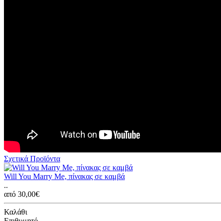
Σχετικά Προϊόντα
Will You Marry Me, πίνακας σε καμβά
..
από 30,00€
Καλάθι
Επιθυμητό