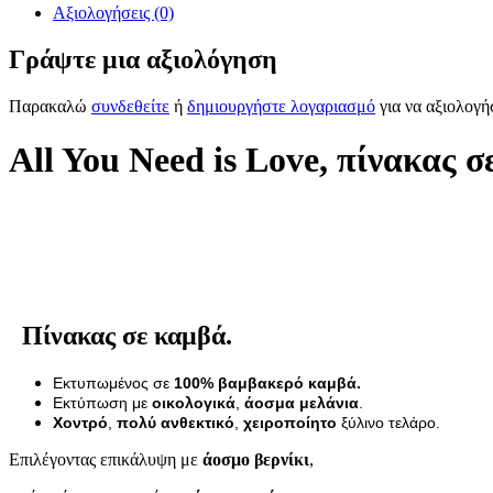
Αξιολογήσεις (0)
Γράψτε μια αξιολόγηση
Παρακαλώ
συνδεθείτε
ή
δημιουργήστε λογαριασμό
για να αξιολογή
All You Need is Love, πίνακας 
Πίνακας σε καμβά.
Εκτυπωμένος σε
100% βαμβακερό καμβά.
Εκτύπωση με
οικολογικά
,
άοσμα μελάνια
.
Χοντρό
,
πολύ ανθεκτικό
,
χειροποίητο
ξύλινο τελάρο.
Επιλέγοντας επικάλυψη με
άοσμο βερνίκι
,