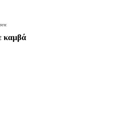
σετε
σε καμβά