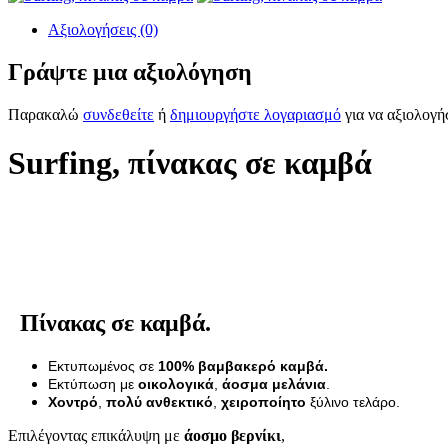
Αξιολογήσεις (0)
Γράψτε μια αξιολόγηση
Παρακαλώ
συνδεθείτε
ή
δημιουργήστε λογαριασμό
για να αξιολογή
Surfing, πίνακας σε καμβά
Πίνακας σε καμβά.
Εκτυπωμένος σε
100% βαμβακερό καμβά.
Εκτύπωση με
οικολογικά
,
άοσμα μελάνια
.
Χοντρό
,
πολύ ανθεκτικό
,
χειροποίητο
ξύλινο τελάρο.
Επιλέγοντας επικάλυψη με
άοσμο βερνίκι
,