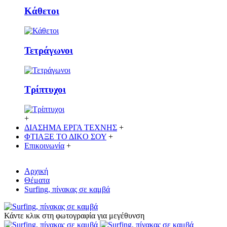
Κάθετoι
Τετράγωνοι
Τρίπτυχοι
+
ΔΙΑΣΗΜΑ ΕΡΓΑ ΤΕΧΝΗΣ
+
ΦΤΙΑΞΕ ΤΟ ΔΙΚO ΣΟΥ
+
Επικοινωνία
+
Αρχική
Θέματα
Surfing, πίνακας σε καμβά
Κάντε κλικ στη φωτογραφία για μεγέθυνση