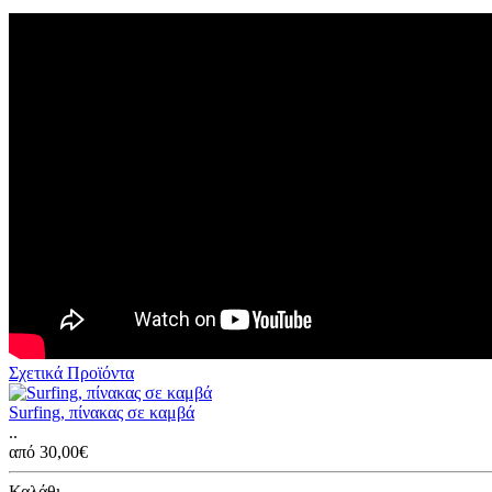
Σχετικά Προϊόντα
Surfing, πίνακας σε καμβά
..
από 30,00€
Καλάθι