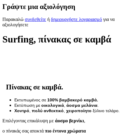
Γράψτε μια αξιολόγηση
Παρακαλώ
συνδεθείτε
ή
δημιουργήστε λογαριασμό
για να
αξιολογήσετε
Surfing, πίνακας σε καμβά
Πίνακας σε καμβά.
Εκτυπωμένος σε
100% βαμβακερό καμβά.
Εκτύπωση με
οικολογικά
,
άοσμα μελάνια
.
Χοντρό
,
πολύ ανθεκτικό
,
χειροποίητο
ξύλινο τελάρο.
Επιλέγοντας επικάλυψη με
άοσμο βερνίκι
,
ο πίνακάς σας αποκτά
πιο έντονα χρώματα