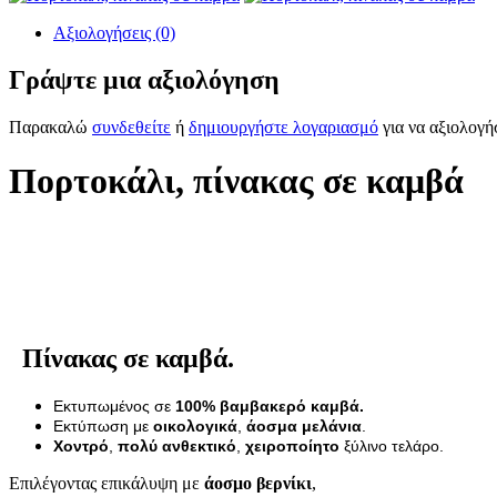
Αξιολογήσεις (0)
Γράψτε μια αξιολόγηση
Παρακαλώ
συνδεθείτε
ή
δημιουργήστε λογαριασμό
για να αξιολογή
Πορτοκάλι, πίνακας σε καμβά
Πίνακας σε καμβά.
Εκτυπωμένος σε
100% βαμβακερό καμβά.
Εκτύπωση με
οικολογικά
,
άοσμα μελάνια
.
Χοντρό
,
πολύ ανθεκτικό
,
χειροποίητο
ξύλινο τελάρο.
Επιλέγοντας επικάλυψη με
άοσμο βερνίκι
,