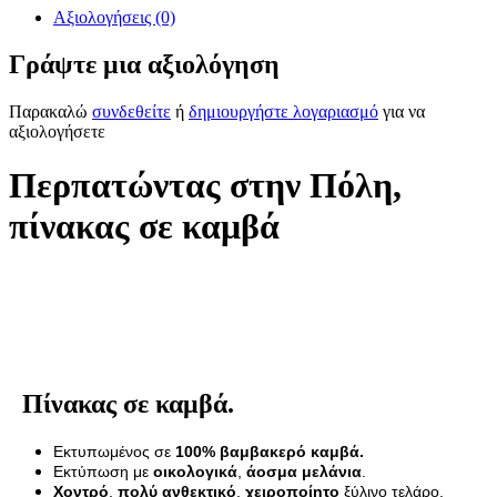
Αξιολογήσεις (0)
Γράψτε μια αξιολόγηση
Παρακαλώ
συνδεθείτε
ή
δημιουργήστε λογαριασμό
για να
αξιολογήσετε
Περπατώντας στην Πόλη,
πίνακας σε καμβά
Πίνακας σε καμβά.
Εκτυπωμένος σε
100% βαμβακερό καμβά.
Εκτύπωση με
οικολογικά
,
άοσμα μελάνια
.
Χοντρό
,
πολύ ανθεκτικό
,
χειροποίητο
ξύλινο τελάρο.