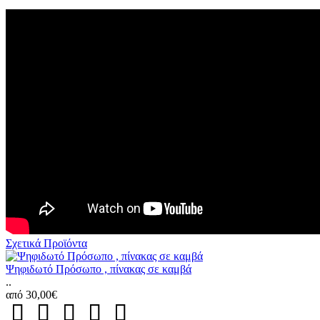
Σχετικά Προϊόντα
Ψηφιδωτό Πρόσωπο , πίνακας σε καμβά
..
από 30,00€