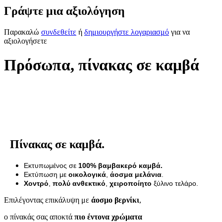
Γράψτε μια αξιολόγηση
Παρακαλώ
συνδεθείτε
ή
δημιουργήστε λογαριασμό
για να
αξιολογήσετε
Πρόσωπα, πίνακας σε καμβά
Πίνακας σε καμβά.
Εκτυπωμένος σε
100% βαμβακερό καμβά.
Εκτύπωση με
οικολογικά
,
άοσμα μελάνια
.
Χοντρό
,
πολύ ανθεκτικό
,
χειροποίητο
ξύλινο τελάρο.
Επιλέγοντας επικάλυψη με
άοσμο βερνίκι
,
ο πίνακάς σας αποκτά
πιο έντονα χρώματα