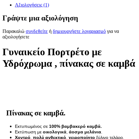
Αξιολογήσεις (1)
Γράψτε μια αξιολόγηση
Παρακαλώ
συνδεθείτε
ή
δημιουργήστε λογαριασμό
για να
αξιολογήσετε
Γυναικείο Πορτρέτο με
Υδρόχρωμα , πίνακας σε καμβά
Πίνακας σε καμβά.
Εκτυπωμένος σε
100% βαμβακερό καμβά.
Εκτύπωση με
οικολογικά
,
άοσμα μελάνια
.
Χοντρό
,
πολύ ανθεκτικό
,
χειροποίητο
ξύλινο τελάρο.