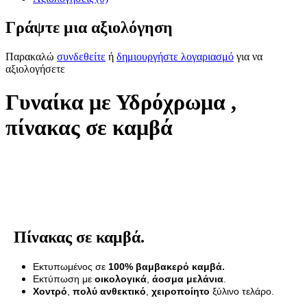
Γράψτε μια αξιολόγηση
Παρακαλώ
συνδεθείτε
ή
δημιουργήστε λογαριασμό
για να
αξιολογήσετε
Γυναίκα με Υδρόχρωμα ,
πίνακας σε καμβά
Πίνακας σε καμβά.
Εκτυπωμένος σε
100% βαμβακερό καμβά.
Εκτύπωση με
οικολογικά
,
άοσμα μελάνια
.
Χοντρό
,
πολύ ανθεκτικό
,
χειροποίητο
ξύλινο τελάρο.