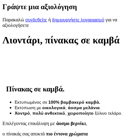
Γράψτε μια αξιολόγηση
Παρακαλώ
συνδεθείτε
ή
δημιουργήστε λογαριασμό
για να
αξιολογήσετε
Λιοντάρι, πίνακας σε καμβά
Πίνακας σε καμβά.
Εκτυπωμένος σε
100% βαμβακερό καμβά.
Εκτύπωση με
οικολογικά
,
άοσμα μελάνια
.
Χοντρό
,
πολύ ανθεκτικό
,
χειροποίητο
ξύλινο τελάρο.
Επιλέγοντας επικάλυψη με
άοσμο βερνίκι
,
ο πίνακάς σας αποκτά
πιο έντονα χρώματα