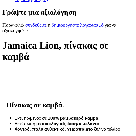
Γράψτε μια αξιολόγηση
Παρακαλώ
συνδεθείτε
ή
δημιουργήστε λογαριασμό
για να
αξιολογήσετε
Jamaica Lion, πίνακας σε
καμβά
Πίνακας σε καμβά.
Εκτυπωμένος σε
100% βαμβακερό καμβά.
Εκτύπωση με
οικολογικά
,
άοσμα μελάνια
.
Χοντρό
,
πολύ ανθεκτικό
,
χειροποίητο
ξύλινο τελάρο.