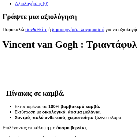
Αξιολογήσεις (0)
Γράψτε μια αξιολόγηση
Παρακαλώ
συνδεθείτε
ή
δημιουργήστε λογαριασμό
για να αξιολογή
Vincent van Gogh : Τριαντάφυλ
Πίνακας σε καμβά.
Εκτυπωμένος σε
100% βαμβακερό καμβά.
Εκτύπωση με
οικολογικά
,
άοσμα μελάνια
.
Χοντρό
,
πολύ ανθεκτικό
,
χειροποίητο
ξύλινο τελάρο.
Επιλέγοντας επικάλυψη με
άοσμο βερνίκι
,