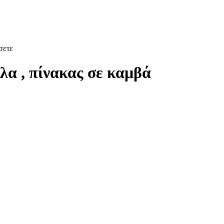
σετε
λα , πίνακας σε καμβά