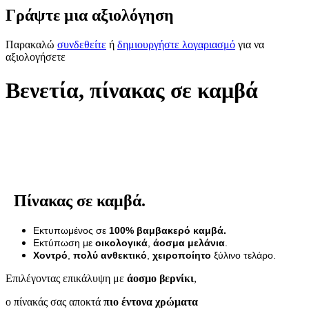
Γράψτε μια αξιολόγηση
Παρακαλώ
συνδεθείτε
ή
δημιουργήστε λογαριασμό
για να
αξιολογήσετε
Βενετία, πίνακας σε καμβά
Πίνακας σε καμβά.
Εκτυπωμένος σε
100% βαμβακερό καμβά.
Εκτύπωση με
οικολογικά
,
άοσμα μελάνια
.
Χοντρό
,
πολύ ανθεκτικό
,
χειροποίητο
ξύλινο τελάρο.
Επιλέγοντας επικάλυψη με
άοσμο βερνίκι
,
ο πίνακάς σας αποκτά
πιο έντονα χρώματα