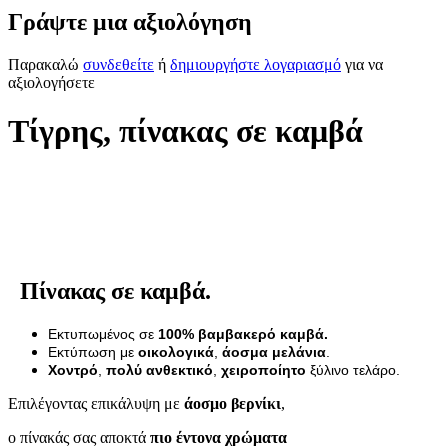
Γράψτε μια αξιολόγηση
Παρακαλώ
συνδεθείτε
ή
δημιουργήστε λογαριασμό
για να
αξιολογήσετε
Τίγρης, πίνακας σε καμβά
Πίνακας σε καμβά.
Εκτυπωμένος σε
100% βαμβακερό καμβά.
Εκτύπωση με
οικολογικά
,
άοσμα μελάνια
.
Χοντρό
,
πολύ ανθεκτικό
,
χειροποίητο
ξύλινο τελάρο.
Επιλέγοντας επικάλυψη με
άοσμο βερνίκι
,
ο πίνακάς σας αποκτά
πιο έντονα χρώματα