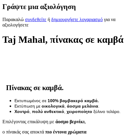
Γράψτε μια αξιολόγηση
Παρακαλώ
συνδεθείτε
ή
δημιουργήστε λογαριασμό
για να
αξιολογήσετε
Taj Mahal, πίνακας σε καμβά
Πίνακας σε καμβά.
Εκτυπωμένος σε
100% βαμβακερό καμβά.
Εκτύπωση με
οικολογικά
,
άοσμα μελάνια
.
Χοντρό
,
πολύ ανθεκτικό
,
χειροποίητο
ξύλινο τελάρο.
Επιλέγοντας επικάλυψη με
άοσμο βερνίκι
,
ο πίνακάς σας αποκτά
πιο έντονα χρώματα