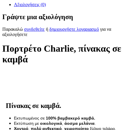
Αξιολογήσεις (0)
Γράψτε μια αξιολόγηση
Παρακαλώ
συνδεθείτε
ή
δημιουργήστε λογαριασμό
για να
αξιολογήσετε
Πορτρέτο Charlie, πίνακας σε
καμβά
Πίνακας σε καμβά.
Εκτυπωμένος σε
100% βαμβακερό καμβά.
Εκτύπωση με
οικολογικά
,
άοσμα μελάνια
.
Χοντρό
,
πολύ ανθεκτικό
,
χειροποίητο
ξύλινο τελάρο.