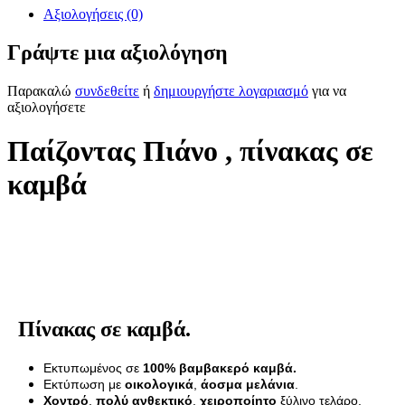
Αξιολογήσεις (0)
Γράψτε μια αξιολόγηση
Παρακαλώ
συνδεθείτε
ή
δημιουργήστε λογαριασμό
για να
αξιολογήσετε
Παίζοντας Πιάνο , πίνακας σε
καμβά
Πίνακας σε καμβά.
Εκτυπωμένος σε
100% βαμβακερό καμβά.
Εκτύπωση με
οικολογικά
,
άοσμα μελάνια
.
Χοντρό
,
πολύ ανθεκτικό
,
χειροποίητο
ξύλινο τελάρο.