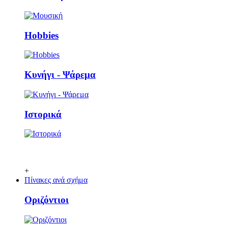
Ηobbies
Κυνήγι - Ψάρεμα
Ιστορικά
+
Πίνακες ανά σχήμα
Οριζόντιοι