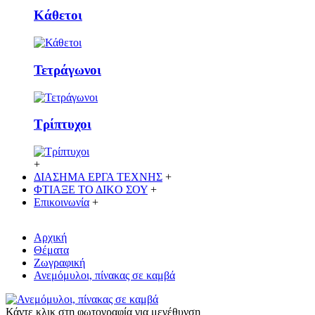
Κάθετoι
Τετράγωνοι
Τρίπτυχοι
+
ΔΙΑΣΗΜΑ ΕΡΓΑ ΤΕΧΝΗΣ
+
ΦΤΙΑΞΕ ΤΟ ΔΙΚO ΣΟΥ
+
Επικοινωνία
+
Αρχική
Θέματα
Ζωγραφική
Ανεμόμυλοι, πίνακας σε καμβά
Κάντε κλικ στη φωτογραφία για μεγέθυνση