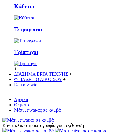
Κάθετoι
Τετράγωνοι
Τρίπτυχοι
+
ΔΙΑΣΗΜΑ ΕΡΓΑ ΤΕΧΝΗΣ
+
ΦΤΙΑΞΕ ΤΟ ΔΙΚO ΣΟΥ
+
Επικοινωνία
+
Αρχική
Θέματα
Μάτι , πίνακας σε καμβά
Κάντε κλικ στη φωτογραφία για μεγέθυνση