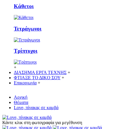
Κάθετoι
Τετράγωνοι
Τρίπτυχοι
+
ΔΙΑΣΗΜΑ ΕΡΓΑ ΤΕΧΝΗΣ
+
ΦΤΙΑΞΕ ΤΟ ΔΙΚO ΣΟΥ
+
Επικοινωνία
+
Αρχική
Θέματα
Love, πίνακας σε καμβά
Κάντε κλικ στη φωτογραφία για μεγέθυνση