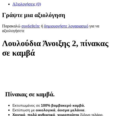
Αξιολογήσεις (0)
Γράψτε μια αξιολόγηση
Παρακαλώ
συνδεθείτε
ή
δημιουργήστε λογαριασμό
για να
αξιολογήσετε
Λουλούδια Άνοιξης 2, πίνακας
σε καμβά
Πίνακας σε καμβά.
Εκτυπωμένος σε
100% βαμβακερό καμβά.
Εκτύπωση με
οικολογικά
,
άοσμα μελάνια
.
Χοντρό
,
πολύ ανθεκτικό
,
χειροποίητο
ξύλινο τελάρο.