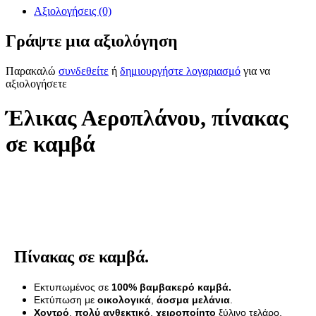
Αξιολογήσεις (0)
Γράψτε μια αξιολόγηση
Παρακαλώ
συνδεθείτε
ή
δημιουργήστε λογαριασμό
για να
αξιολογήσετε
Έλικας Αεροπλάνου, πίνακας
σε καμβά
Πίνακας σε καμβά.
Εκτυπωμένος σε
100% βαμβακερό καμβά.
Εκτύπωση με
οικολογικά
,
άοσμα μελάνια
.
Χοντρό
,
πολύ ανθεκτικό
,
χειροποίητο
ξύλινο τελάρο.