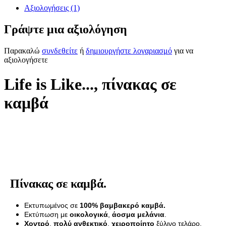
Αξιολογήσεις (1)
Γράψτε μια αξιολόγηση
Παρακαλώ
συνδεθείτε
ή
δημιουργήστε λογαριασμό
για να
αξιολογήσετε
Life is Like..., πίνακας σε
καμβά
Πίνακας σε καμβά.
Εκτυπωμένος σε
100% βαμβακερό καμβά.
Εκτύπωση με
οικολογικά
,
άοσμα μελάνια
.
Χοντρό
,
πολύ ανθεκτικό
,
χειροποίητο
ξύλινο τελάρο.