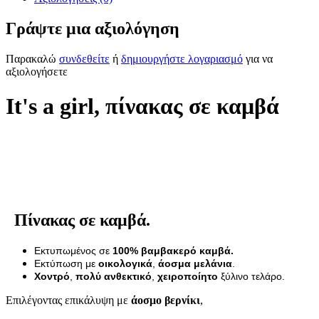
Γράψτε μια αξιολόγηση
Παρακαλώ
συνδεθείτε
ή
δημιουργήστε λογαριασμό
για να
αξιολογήσετε
It's a girl, πίνακας σε καμβά
Πίνακας σε καμβά.
Εκτυπωμένος σε
100% βαμβακερό καμβά.
Εκτύπωση με
οικολογικά
,
άοσμα μελάνια
.
Χοντρό
,
πολύ ανθεκτικό
,
χειροποίητο
ξύλινο τελάρο.
Επιλέγοντας επικάλυψη με
άοσμο βερνίκι
,