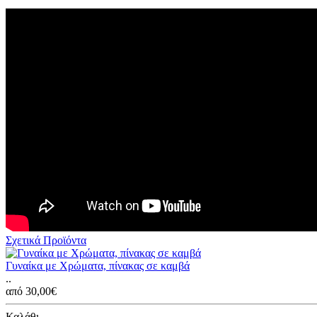
Σχετικά Προϊόντα
Γυναίκα με Χρώματα, πίνακας σε καμβά
..
από 30,00€
Καλάθι