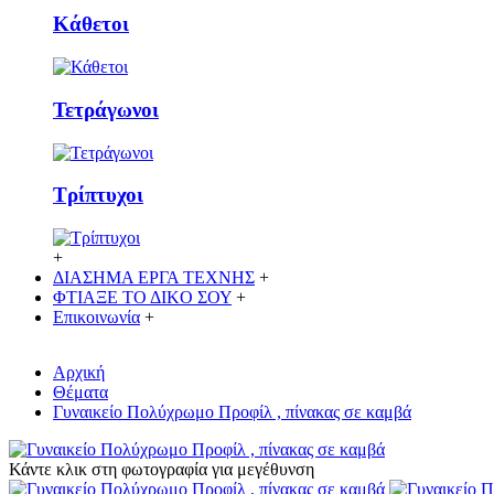
Κάθετoι
Τετράγωνοι
Τρίπτυχοι
+
ΔΙΑΣΗΜΑ ΕΡΓΑ ΤΕΧΝΗΣ
+
ΦΤΙΑΞΕ ΤΟ ΔΙΚO ΣΟΥ
+
Επικοινωνία
+
Αρχική
Θέματα
Γυναικείο Πολύχρωμο Προφίλ , πίνακας σε καμβά
Κάντε κλικ στη φωτογραφία για μεγέθυνση