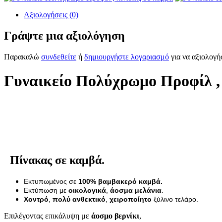
Αξιολογήσεις (0)
Γράψτε μια αξιολόγηση
Παρακαλώ
συνδεθείτε
ή
δημιουργήστε λογαριασμό
για να αξιολογή
Γυναικείο Πολύχρωμο Προφίλ ,
Πίνακας σε καμβά.
Εκτυπωμένος σε
100% βαμβακερό καμβά.
Εκτύπωση με
οικολογικά
,
άοσμα μελάνια
.
Χοντρό
,
πολύ ανθεκτικό
,
χειροποίητο
ξύλινο τελάρο.
Επιλέγοντας επικάλυψη με
άοσμο βερνίκι
,