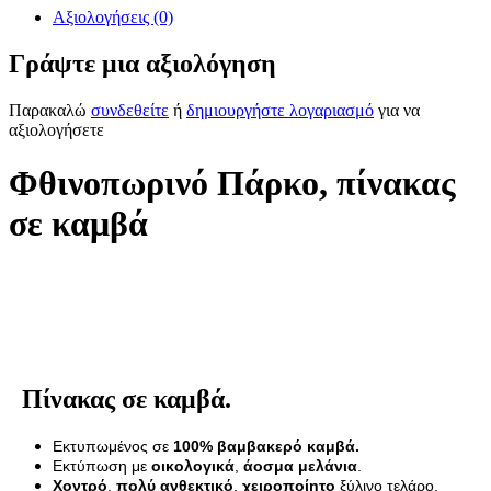
Αξιολογήσεις (0)
Γράψτε μια αξιολόγηση
Παρακαλώ
συνδεθείτε
ή
δημιουργήστε λογαριασμό
για να
αξιολογήσετε
Φθινοπωρινό Πάρκο, πίνακας
σε καμβά
Πίνακας σε καμβά.
Εκτυπωμένος σε
100% βαμβακερό καμβά.
Εκτύπωση με
οικολογικά
,
άοσμα μελάνια
.
Χοντρό
,
πολύ ανθεκτικό
,
χειροποίητο
ξύλινο τελάρο.