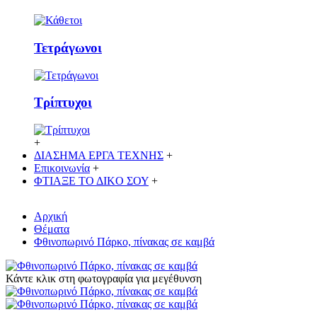
Τετράγωνοι
Τρίπτυχοι
+
ΔΙΑΣΗΜΑ ΕΡΓΑ ΤΕΧΝΗΣ
+
Επικοινωνία
+
ΦΤΙΑΞΕ ΤΟ ΔΙΚO ΣΟΥ
+
Αρχική
Θέματα
Φθινοπωρινό Πάρκο, πίνακας σε καμβά
Κάντε κλικ στη φωτογραφία για μεγέθυνση