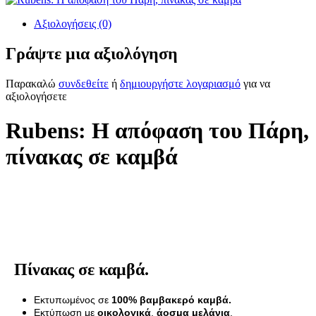
Αξιολογήσεις (0)
Γράψτε μια αξιολόγηση
Παρακαλώ
συνδεθείτε
ή
δημιουργήστε λογαριασμό
για να
αξιολογήσετε
Rubens: Η απόφαση του Πάρη,
πίνακας σε καμβά
Πίνακας σε καμβά.
Εκτυπωμένος σε
100% βαμβακερό καμβά.
Εκτύπωση με
οικολογικά
,
άοσμα μελάνια
.