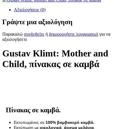
Αξιολογήσεις (0)
Γράψτε μια αξιολόγηση
Παρακαλώ
συνδεθείτε
ή
δημιουργήστε λογαριασμό
για να
αξιολογήσετε
Gustav Klimt: Mother and
Child, πίνακας σε καμβά
Πίνακας σε καμβά.
Εκτυπωμένος σε
100% βαμβακερό καμβά.
Εκτύπωση με
οικολογικά
,
άοσμα μελάνια
.