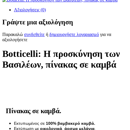
Αξιολογήσεις (0)
Γράψτε μια αξιολόγηση
Παρακαλώ
συνδεθείτε
ή
δημιουργήστε λογαριασμό
για να
αξιολογήσετε
Botticelli: Η προσκύνηση των
Βασιλέων, πίνακας σε καμβά
Πίνακας σε καμβά.
Εκτυπωμένος σε
100% βαμβακερό καμβά.
Εκτύπωση με
οικολογικά
,
άοσμα μελάνια
.