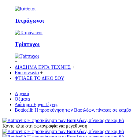
Τετράγωνοι
Τρίπτυχοι
+
ΔΙΑΣΗΜΑ ΕΡΓΑ ΤΕΧΝΗΣ
+
Επικοινωνία
+
ΦΤΙΑΞΕ ΤΟ ΔΙΚO ΣΟΥ
+
Αρχική
Θέματα
Διάσημα Έργα Τέχνης
Botticelli: Η προσκύνηση των Βασιλέων, πίνακας σε καμβά
Κάντε κλικ στη φωτογραφία για μεγέθυνση