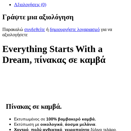
Αξιολογήσεις (0)
Γράψτε μια αξιολόγηση
Παρακαλώ
συνδεθείτε
ή
δημιουργήστε λογαριασμό
για να
αξιολογήσετε
Everything Starts With a
Dream, πίνακας σε καμβά
Πίνακας σε καμβά.
Εκτυπωμένος σε
100% βαμβακερό καμβά.
Εκτύπωση με
οικολογικά
,
άοσμα μελάνια
.
Χοντρό
,
πολύ ανθεκτικό
,
χειροποίητο
ξύλινο τελάρο.