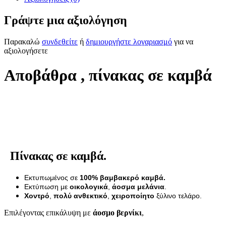
Γράψτε μια αξιολόγηση
Παρακαλώ
συνδεθείτε
ή
δημιουργήστε λογαριασμό
για να
αξιολογήσετε
Αποβάθρα , πίνακας σε καμβά
Πίνακας σε καμβά.
Εκτυπωμένος σε
100% βαμβακερό καμβά.
Εκτύπωση με
οικολογικά
,
άοσμα μελάνια
.
Χοντρό
,
πολύ ανθεκτικό
,
χειροποίητο
ξύλινο τελάρο.
Επιλέγοντας επικάλυψη με
άοσμο βερνίκι
,