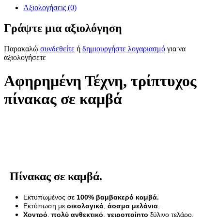
Αξιολογήσεις (0)
Γράψτε μια αξιολόγηση
Παρακαλώ
συνδεθείτε
ή
δημιουργήστε λογαριασμό
για να
αξιολογήσετε
Αφηρημένη Τέχνη, τρίπτυχος
πίνακας σε καμβά
Πίνακας σε καμβά.
Εκτυπωμένος σε
100% βαμβακερό καμβά.
Εκτύπωση με
οικολογικά
,
άοσμα μελάνια
.
Χοντρό
,
πολύ ανθεκτικό
,
χειροποίητο
ξύλινο τελάρο.