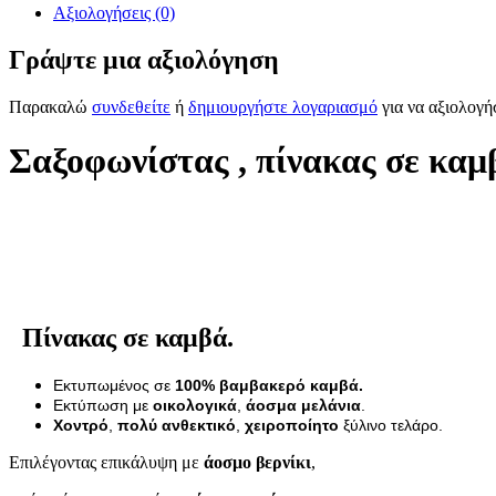
Αξιολογήσεις (0)
Γράψτε μια αξιολόγηση
Παρακαλώ
συνδεθείτε
ή
δημιουργήστε λογαριασμό
για να αξιολογή
Σαξοφωνίστας , πίνακας σε καμ
Πίνακας σε καμβά.
Εκτυπωμένος σε
100% βαμβακερό καμβά.
Εκτύπωση με
οικολογικά
,
άοσμα μελάνια
.
Χοντρό
,
πολύ ανθεκτικό
,
χειροποίητο
ξύλινο τελάρο.
Επιλέγοντας επικάλυψη με
άοσμο βερνίκι
,