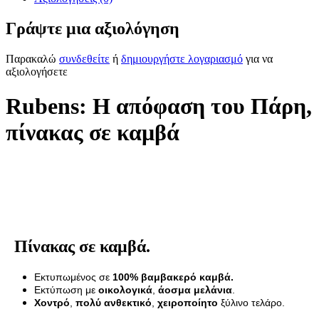
Γράψτε μια αξιολόγηση
Παρακαλώ
συνδεθείτε
ή
δημιουργήστε λογαριασμό
για να
αξιολογήσετε
Rubens: Η απόφαση του Πάρη,
πίνακας σε καμβά
Πίνακας σε καμβά.
Εκτυπωμένος σε
100% βαμβακερό καμβά.
Εκτύπωση με
οικολογικά
,
άοσμα μελάνια
.
Χοντρό
,
πολύ ανθεκτικό
,
χειροποίητο
ξύλινο τελάρο.