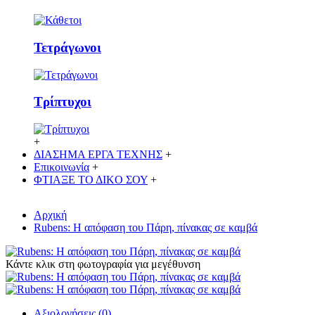
Τετράγωνοι
Τρίπτυχοι
+
ΔΙΑΣΗΜΑ ΕΡΓΑ ΤΕΧΝΗΣ
+
Επικοινωνία
+
ΦΤΙΑΞΕ ΤΟ ΔΙΚO ΣΟΥ
+
Αρχική
Rubens: Η απόφαση του Πάρη, πίνακας σε καμβά
Κάντε κλικ στη φωτογραφία για μεγέθυνση
Αξιολογήσεις (0)