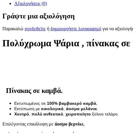
Αξιολογήσεις (0)
Γράψτε μια αξιολόγηση
Παρακαλώ
συνδεθείτε
ή
δημιουργήστε λογαριασμό
για να αξιολογή
Πολύχρωμα Ψάρια , πίνακας σε
Πίνακας σε καμβά.
Εκτυπωμένος σε
100% βαμβακερό καμβά.
Εκτύπωση με
οικολογικά
,
άοσμα μελάνια
.
Χοντρό
,
πολύ ανθεκτικό
,
χειροποίητο
ξύλινο τελάρο.
Επιλέγοντας επικάλυψη με
άοσμο βερνίκι
,