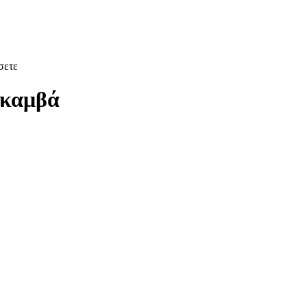
σετε
 καμβά