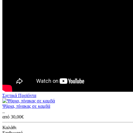
Σχετικά Προϊόντα
Ψάρια, πίνακας σε καμβά
..
από 30,00€
Καλάθι
Επιθυμητό