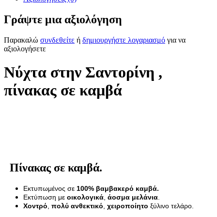
Γράψτε μια αξιολόγηση
Παρακαλώ
συνδεθείτε
ή
δημιουργήστε λογαριασμό
για να
αξιολογήσετε
Νύχτα στην Σαντορίνη ,
πίνακας σε καμβά
Πίνακας σε καμβά.
Εκτυπωμένος σε
100% βαμβακερό καμβά.
Εκτύπωση με
οικολογικά
,
άοσμα μελάνια
.
Χοντρό
,
πολύ ανθεκτικό
,
χειροποίητο
ξύλινο τελάρο.