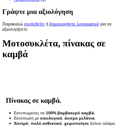
Γράψτε μια αξιολόγηση
Παρακαλώ
συνδεθείτε
ή
δημιουργήστε λογαριασμό
για να
αξιολογήσετε
Μοτοσυκλέτα, πίνακας σε
καμβά
Πίνακας σε καμβά.
Εκτυπωμένος σε
100% βαμβακερό καμβά.
Εκτύπωση με
οικολογικά
,
άοσμα μελάνια
.
Χοντρό
,
πολύ ανθεκτικό
,
χειροποίητο
ξύλινο τελάρο.