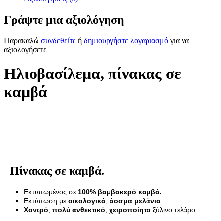
Γράψτε μια αξιολόγηση
Παρακαλώ
συνδεθείτε
ή
δημιουργήστε λογαριασμό
για να
αξιολογήσετε
Ηλιοβασίλεμα, πίνακας σε
καμβά
Πίνακας σε καμβά.
Εκτυπωμένος σε
100% βαμβακερό καμβά.
Εκτύπωση με
οικολογικά
,
άοσμα μελάνια
.
Χοντρό
,
πολύ ανθεκτικό
,
χειροποίητο
ξύλινο τελάρο.