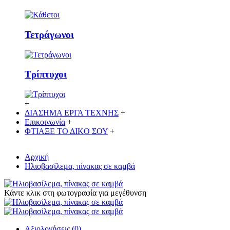
Τετράγωνοι
Τρίπτυχοι
+
ΔΙΑΣΗΜΑ ΕΡΓΑ ΤΕΧΝΗΣ
+
Επικοινωνία
+
ΦΤΙΑΞΕ ΤΟ ΔΙΚO ΣΟΥ
+
Αρχική
Ηλιοβασίλεμα, πίνακας σε καμβά
Κάντε κλικ στη φωτογραφία για μεγέθυνση
Αξιολογήσεις (0)