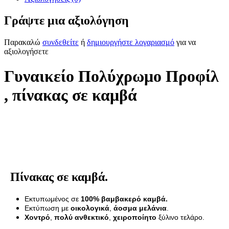
Γράψτε μια αξιολόγηση
Παρακαλώ
συνδεθείτε
ή
δημιουργήστε λογαριασμό
για να
αξιολογήσετε
Γυναικείο Πολύχρωμο Προφίλ
, πίνακας σε καμβά
Πίνακας σε καμβά.
Εκτυπωμένος σε
100% βαμβακερό καμβά.
Εκτύπωση με
οικολογικά
,
άοσμα μελάνια
.
Χοντρό
,
πολύ ανθεκτικό
,
χειροποίητο
ξύλινο τελάρο.