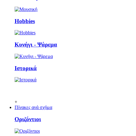
Ηobbies
Κυνήγι - Ψάρεμα
Ιστορικά
+
Πίνακες ανά σχήμα
Οριζόντιοι