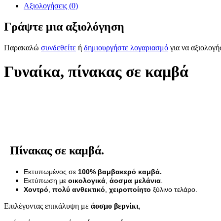
Αξιολογήσεις (0)
Γράψτε μια αξιολόγηση
Παρακαλώ
συνδεθείτε
ή
δημιουργήστε λογαριασμό
για να αξιολογή
Γυναίκα, πίνακας σε καμβά
Πίνακας σε καμβά.
Εκτυπωμένος σε
100% βαμβακερό καμβά.
Εκτύπωση με
οικολογικά
,
άοσμα μελάνια
.
Χοντρό
,
πολύ ανθεκτικό
,
χειροποίητο
ξύλινο τελάρο.
Επιλέγοντας επικάλυψη με
άοσμο βερνίκι
,