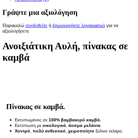
Γράψτε μια αξιολόγηση
Παρακαλώ
συνδεθείτε
ή
δημιουργήστε λογαριασμό
για να
αξιολογήσετε
Ανοιξιάτικη Αυλή, πίνακας σε
καμβά
Πίνακας σε καμβά.
Εκτυπωμένος σε
100% βαμβακερό καμβά.
Εκτύπωση με
οικολογικά
,
άοσμα μελάνια
.
Χοντρό
,
πολύ ανθεκτικό
,
χειροποίητο
ξύλινο τελάρο.