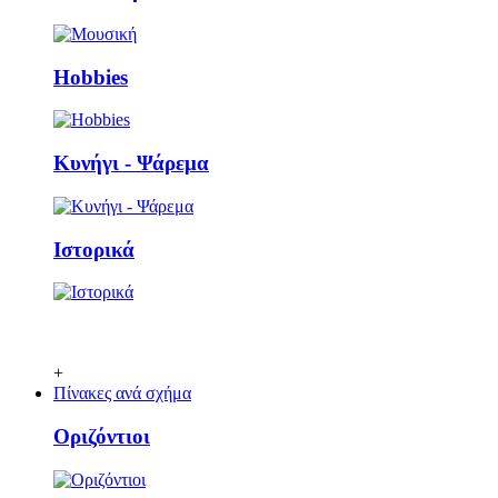
Ηobbies
Κυνήγι - Ψάρεμα
Ιστορικά
+
Πίνακες ανά σχήμα
Οριζόντιοι