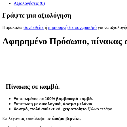
Αξιολογήσεις (0)
Γράψτε μια αξιολόγηση
Παρακαλώ
συνδεθείτε
ή
δημιουργήστε λογαριασμό
για να αξιολογή
Αφηρημένο Πρόσωπο, πίνακας 
Πίνακας σε καμβά.
Εκτυπωμένος σε
100% βαμβακερό καμβά.
Εκτύπωση με
οικολογικά
,
άοσμα μελάνια
.
Χοντρό
,
πολύ ανθεκτικό
,
χειροποίητο
ξύλινο τελάρο.
Επιλέγοντας επικάλυψη με
άοσμο βερνίκι
,