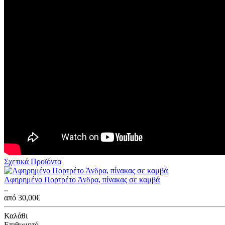
Σχετικά Προϊόντα
Αφηρημένο Πορτρέτο Άνδρα, πίνακας σε καμβά
..
από 30,00€
Καλάθι
Επιθυμητό