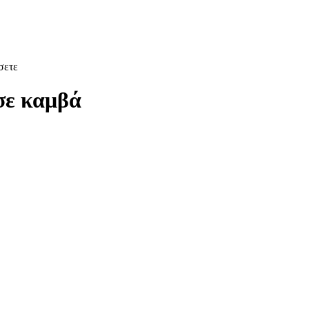
σετε
σε καμβά