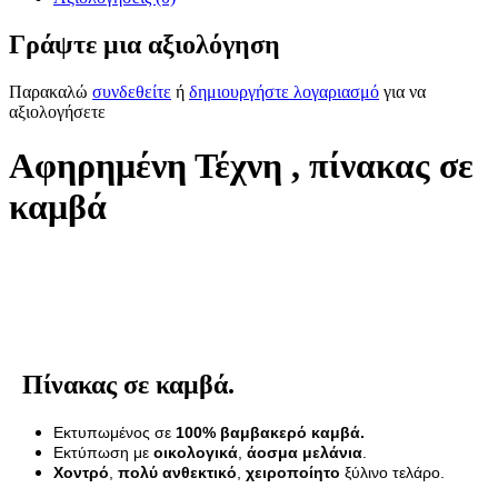
Γράψτε μια αξιολόγηση
Παρακαλώ
συνδεθείτε
ή
δημιουργήστε λογαριασμό
για να
αξιολογήσετε
Αφηρημένη Τέχνη , πίνακας σε
καμβά
Πίνακας σε καμβά.
Εκτυπωμένος σε
100% βαμβακερό καμβά.
Εκτύπωση με
οικολογικά
,
άοσμα μελάνια
.
Χοντρό
,
πολύ ανθεκτικό
,
χειροποίητο
ξύλινο τελάρο.