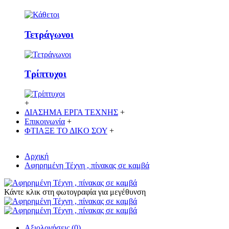
Τετράγωνοι
Τρίπτυχοι
+
ΔΙΑΣΗΜΑ ΕΡΓΑ ΤΕΧΝΗΣ
+
Επικοινωνία
+
ΦΤΙΑΞΕ ΤΟ ΔΙΚO ΣΟΥ
+
Αρχική
Αφηρημένη Τέχνη , πίνακας σε καμβά
Κάντε κλικ στη φωτογραφία για μεγέθυνση
Αξιολογήσεις (0)