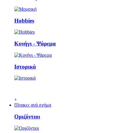
Ηobbies
Κυνήγι - Ψάρεμα
Ιστορικά
+
Πίνακες ανά σχήμα
Οριζόντιοι