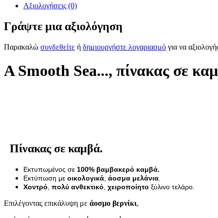
Αξιολογήσεις (0)
Γράψτε μια αξιολόγηση
Παρακαλώ
συνδεθείτε
ή
δημιουργήστε λογαριασμό
για να αξιολογή
A Smooth Sea..., πίνακας σε κα
Πίνακας σε καμβά.
Εκτυπωμένος σε
100% βαμβακερό καμβά.
Εκτύπωση με
οικολογικά
,
άοσμα μελάνια
.
Χοντρό
,
πολύ ανθεκτικό
,
χειροποίητο
ξύλινο τελάρο.
Επιλέγοντας επικάλυψη με
άοσμο βερνίκι
,